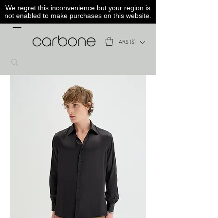
We regret this inconvenience but your region is
not enabled to make purchases on this website.
ARS ($)