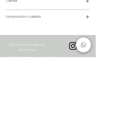
Camisa
Camisa en acetato satinado italiano súper
composición y cuidado
suave . El calce es recto y tiene un tablón
central en la espalda para mayor confort en el
100% acetato
calce. El modelo mide 1,84m y usa talle S.
Limpieza a seco
Subscribe to receive our
latest news.
Subscribe to receive our latest
news.
to subscribe
home
Shipping & Returns
Shop
Contact
Purchase Regret
Shipping & Returns