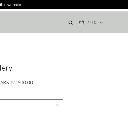
this website.
ARS ($)
lery
Regular
Sale
ARS 192,500.00
Price
Price