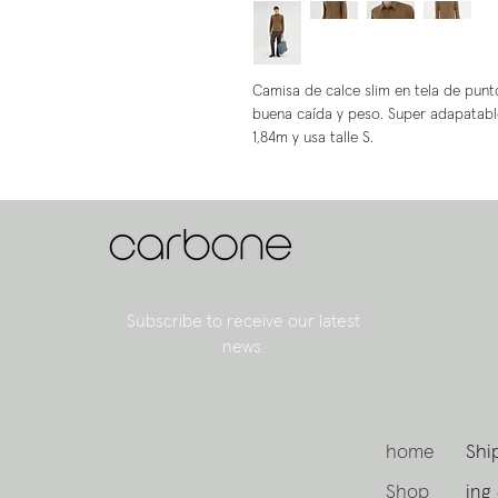
Camisa de calce slim en tela de punto
buena caída y peso. Super adapatabl
1,84m y usa talle S.
Subscribe to receive our latest
news.
home
Shi
Shop
ing