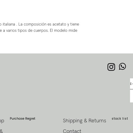
 italiana . La composición es acetato y tiene
e a varios tipos de cuerpos. El modelo mide
Purchase Regret
stock list
pp
Shipping & Returns
 &
Contact