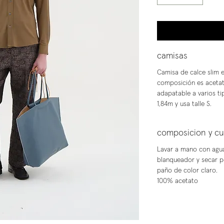
camisas
Camisa de calce slim en
composición es acetat
adapatable a varios t
1,84m y usa talle S.
composicion y c
Lavar a mano con agua 
blanqueador y secar p
paño de color claro.
100% acetato