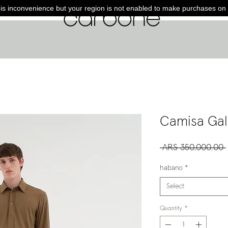
is inconvenience but your region is not enabled to make purchases on 
Camisa Gal
 ARS 350,000.00 
habano
*
Select
Quantity
*