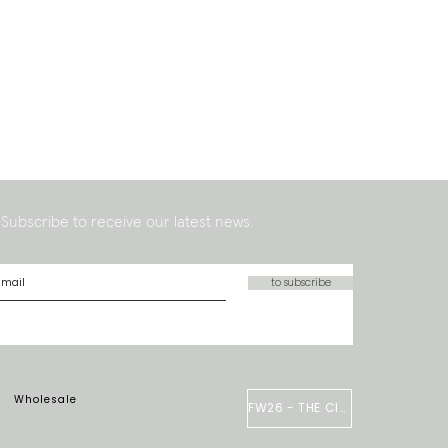
Subscribe to receive our latest news.
to subscribe
Wholesale
FW26 - THE CIRCUS