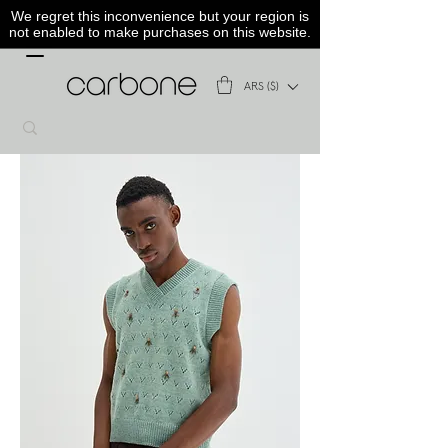
We regret this inconvenience but your region is
not enabled to make purchases on this website.
ARS ($)