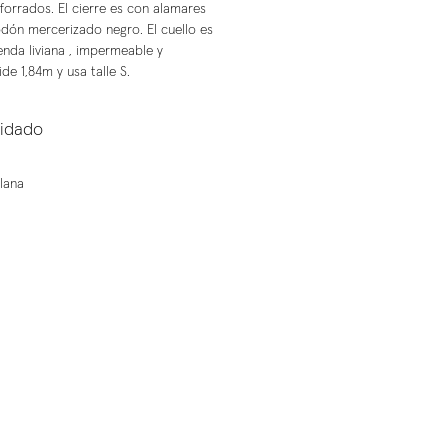
 forrados. El cierre es con alamares
dón mercerizado negro. El cuello es
enda liviana , impermeable y
de 1,84m y usa talle S.
uidado
lana