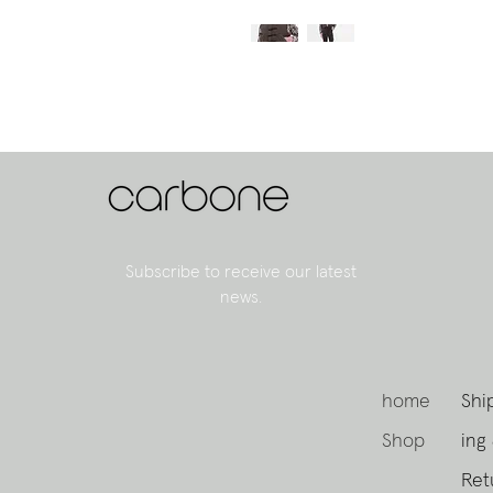
Subscribe to receive our latest
news.
home
Shi
Shop
ing
Ret