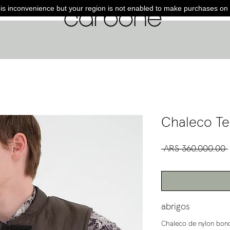
is inconvenience but your region is not enabled to make purchases on 
Chaleco Te
 ARS 360,000.00 
abrigos
Chaleco de nylon bonde