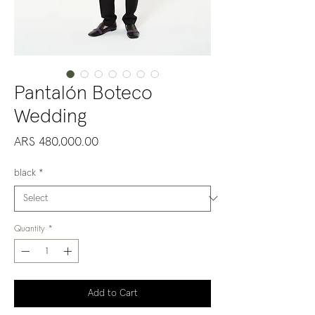
Pantalón Boteco
Wedding
Price
ARS 480,000.00
black
*
Quantity
*
Add to Cart