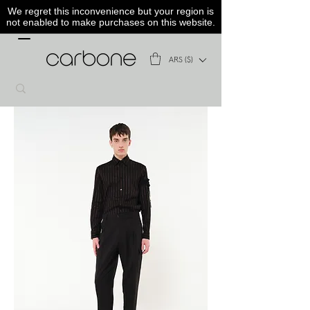
We regret this inconvenience but your region is
not enabled to make purchases on this website.
ARS ($)