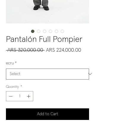
Pantalón Full Pompier
Regular
Sale
 ARS 320,000.00 
ARS 224,000.00
Price
Price
ecru
*
Quantity
*
Add to Cart