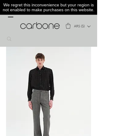
We regret this inconvenience but your region is
not enabled to make purchases on this website.
ARS ($)