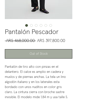
Pantalón Pescador
Regular
Sale
 ARS 468,000.00 
ARS 397,800.00
Price
Price
Out of Stock
Pantalón de tiro alto con pinzas en el
delantero. El calce es amplio en cadera y
muslos y de piernas anchas. La tela un lino
algodón italiano y en los laterales esta
bordado con unos nuditos en color gris
claro. La cintura cierra con broche sastre
invisible. El modelo mide 1,84 m y usa talle S.