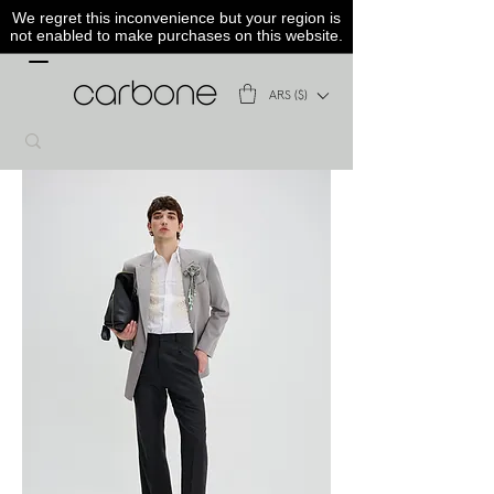
We regret this inconvenience but your region is
not enabled to make purchases on this website.
ARS ($)