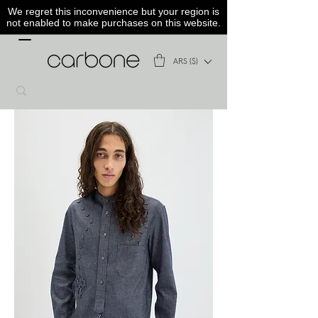
We regret this inconvenience but your region is
not enabled to make purchases on this website.
ARS ($)