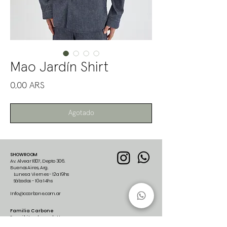
Mao Jardín Shirt
Precio
0,00 ARS
Agotado
SHOWROOM
Av. Alvear 1807, Depto 306.
Buenos Aires, Arg.
Lunes a Viernes - 12 a 19hs
Sábados - 10 a 14hs
Info@ccarbone.com.ar
Familia Carbone
Suscribite al newsletter para
recibir nuestras últimas