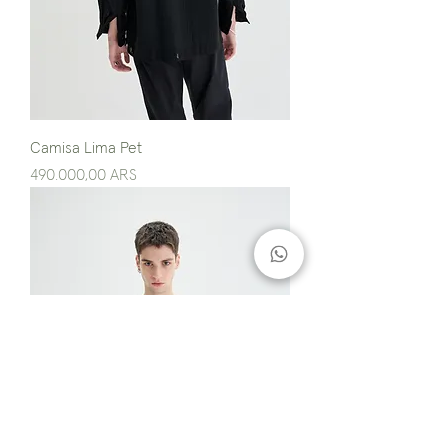
Camisa Lima Pet
Precio
490.000,00 ARS