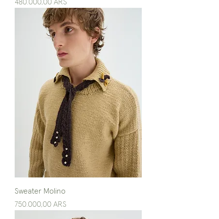
Precio
480.000,00 ARS
Sweater Molino
Precio
750.000,00 ARS