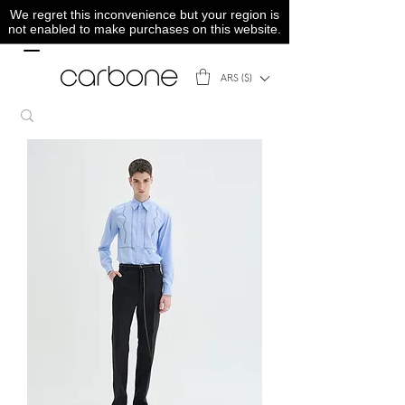
We regret this inconvenience but your region is
not enabled to make purchases on this website.
ARS ($)