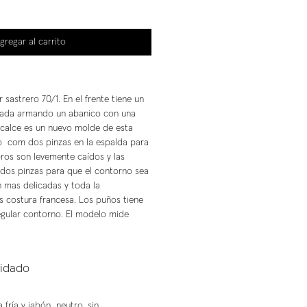
gregar al carrito
 sastrero 70/1. En el frente tiene un
pada armando un abanico con una
 calce es un nuevo molde de esta
o com dos pinzas en la espalda para
ros son levemente caídos y las
dos pinzas para que el contorno sea
n mas delicadas y toda la
s costura francesa. Los puños tiene
egular contorno. El modelo mide
uidado
fría y jabón neutro, sin