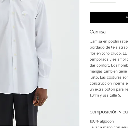
A
Camisa
Camisa en poplín ratier
bordado de tela atra
flor en tono crudo. EL
temporada y es ampli
dar confort. Los homb
mangas también tiene 
justo. Las costuras so
construcción interna e
un extra botón para r
1,84m y usa talle S.
composición y c
100% algodón
Lavar a mano con agua 