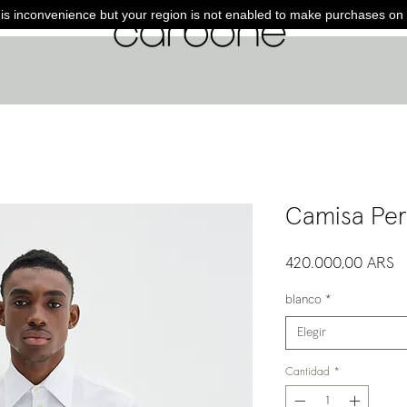
is inconvenience but your region is not enabled to make purchases on 
Camisa Per
P
420.000,00 ARS
blanco
*
Elegir
Cantidad
*