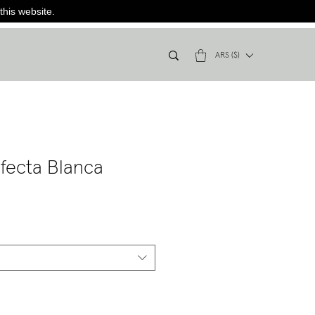
this website.
ARS ($)
fecta Blanca
recio