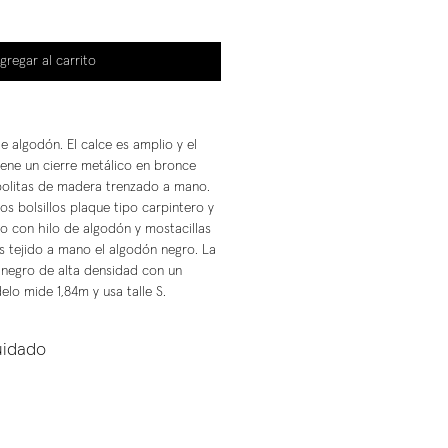
gregar al carrito
 algodón. El calce es amplio y el
Tiene un cierre metálico en bronce
bolitas de madera trenzado a mano.
os bolsillos plaque tipo carpintero y
 con hilo de algodón y mostacillas
es tejido a mano el algodón negro. La
 negro de alta densidad con un
delo mide 1,84m y usa talle S.
uidado