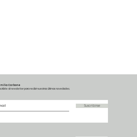
amilia Carbone
scribite al newsletter para recibir nuestras últimas novedades.
Suscribirse