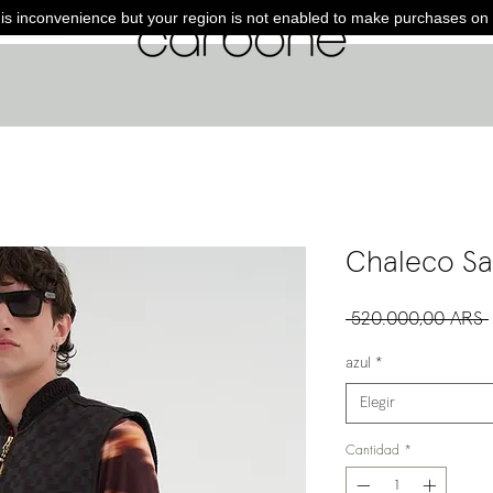
is inconvenience but your region is not enabled to make purchases on 
Chaleco Sa
 520.000,00 ARS 
azul
*
Elegir
Cantidad
*