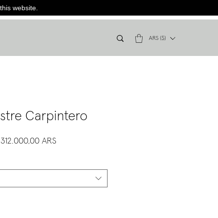
this website.
ARS ($)
stre Carpintero
Precio
Precio
312.000,00 ARS
de
oferta