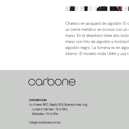
Chaleco en jacquard de algodón. El ca
un cierre metálico en bronce con un
mano. En el delantero tiene dos bols
mano con hilo de algodón y mostacill
algodón negro. La forreria es en alg
interno. El modelo mide 1,84m y usa ta
SHOWROOM
Av. Alvear 1807, Depto 306. Buenos Aires, Arg.
Lunes a Viernes - 12 a 19hs
Sábados - 10 a 14hs
Info@ccarbone.com.ar