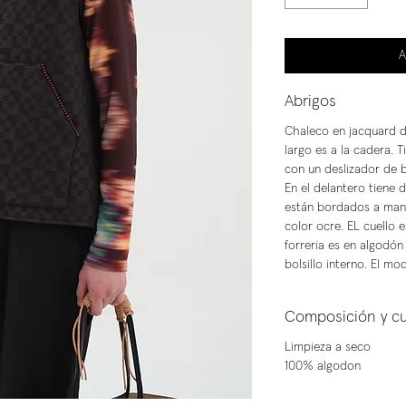
A
Abrigos
Chaleco en jacquard de
largo es a la cadera. 
con un deslizador de 
En el delantero tiene d
están bordados a mano
color ocre. EL cuello 
forreria es en algodón
bolsillo interno. El mo
Composición y c
Limpieza a seco
100% algodon