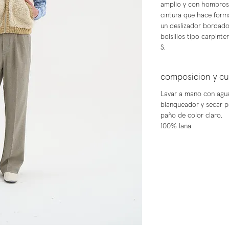
amplio y con hombros 
cintura que hace forma
un deslizador bordado
bolsillos tipo carpinte
S.
composicion y c
Lavar a mano con agua 
blanqueador y secar p
paño de color claro.
100% lana