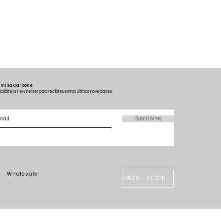
amilia Carbone
scribite al newsletter para recibir nuestras últimas novedades.
Suscribirse
Wholesale
FW26 - EL CIRCO