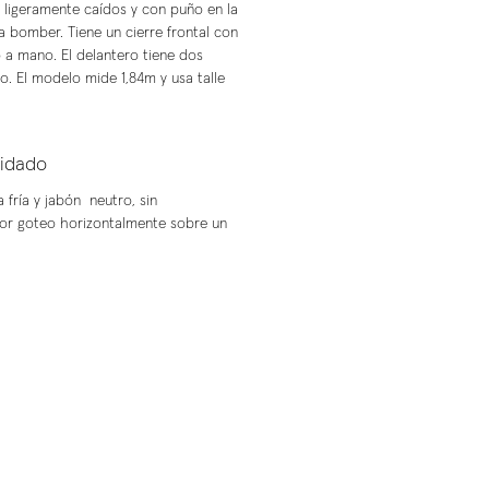
ligeramente caídos y con puño en la
 bomber. Tiene un cierre frontal con
 a mano. El delantero tiene dos
ro. El modelo mide 1,84m y usa talle
uidado
fría y jabón neutro, sin
or goteo horizontalmente sobre un