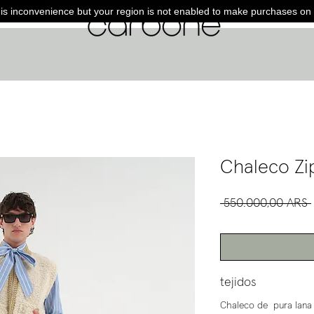
is inconvenience but your region is not enabled to make purchases on 
Chaleco Zi
 550.000,00 ARS 
tejidos
Chaleco de pura lana 