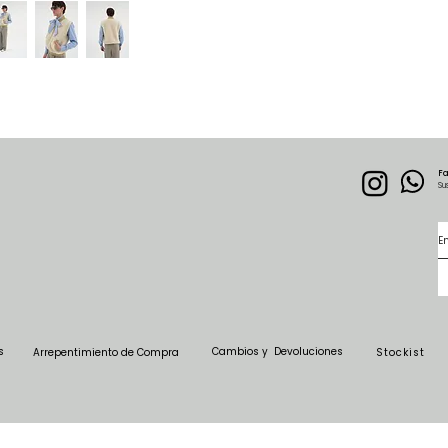
F
Su
s
Cambios y Devoluciones
Arrepentimiento de Compra
Stockist