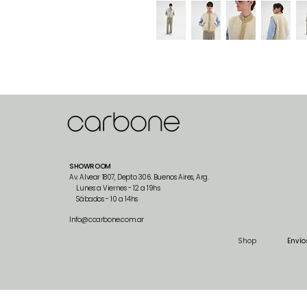
SHOWROOM
Av. Alvear 1807, Depto 306. Buenos Aires, Arg.
Lunes a Viernes - 12 a 19hs
Sábados - 10 a 14hs
Info@ccarbone.com.ar
Shop
Envío