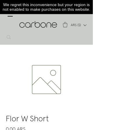
We regret this inconvenience but your region is
not enabled to make purchases on this website.
ARS ($)
Flor W Short
Precio
0,00 ARS