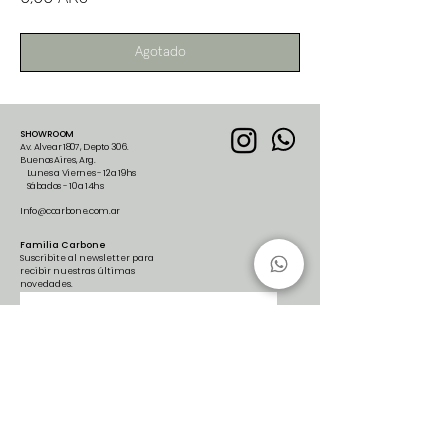
Agotado
SHOWROOM
Av. Alvear 1807, Depto 306.
Buenos Aires, Arg.
Lunes a Viernes - 12 a 19hs
Sábados - 10 a 14hs
Info@ccarbone.com.ar
Familia Carbone
Suscribite al newsletter para
recibir nuestras últimas
novedades.
Suscribirse
Shop
Cambios y Devoluciones