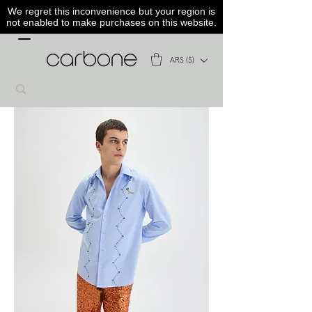
We regret this inconvenience but your region is
not enabled to make purchases on this website.
ARS ($)