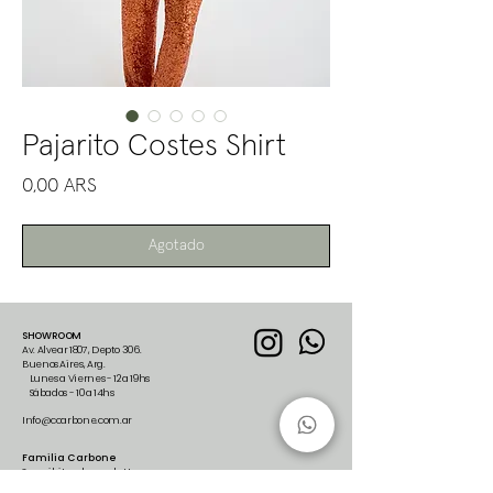
Pajarito Costes Shirt
Precio
0,00 ARS
Agotado
SHOWROOM
Av. Alvear 1807, Depto 306.
Buenos Aires, Arg.
Lunes a Viernes - 12 a 19hs
Sábados - 10 a 14hs
Info@ccarbone.com.ar
Familia Carbone
Suscribite al newsletter para
recibir nuestras últimas