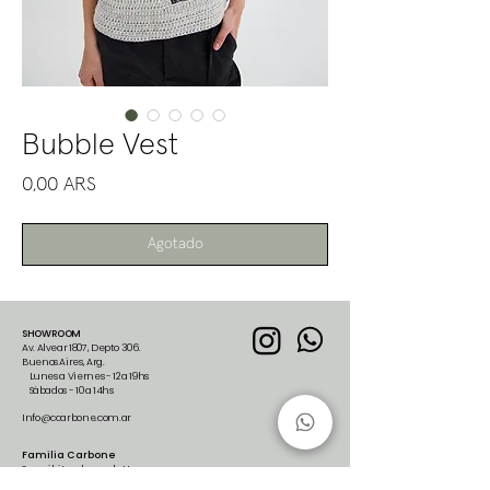
Bubble Vest
Precio
0,00 ARS
Agotado
SHOWROOM
Av. Alvear 1807, Depto 306.
Buenos Aires, Arg.
Lunes a Viernes - 12 a 19hs
Sábados - 10 a 14hs
Info@ccarbone.com.ar
Familia Carbone
Suscribite al newsletter para
recibir nuestras últimas