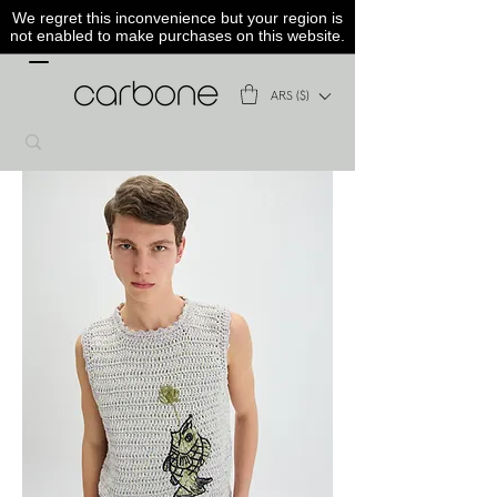
We regret this inconvenience but your region is
not enabled to make purchases on this website.
ARS ($)