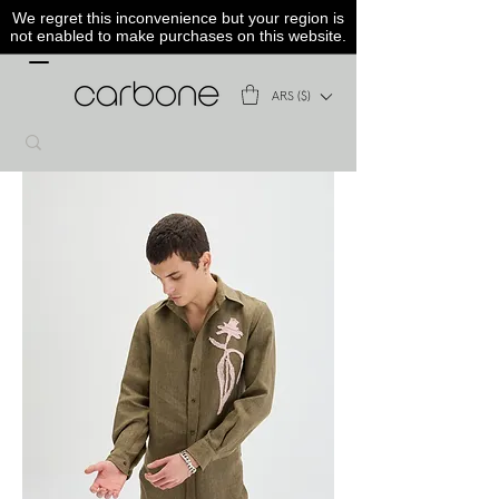
We regret this inconvenience but your region is
not enabled to make purchases on this website.
ARS ($)