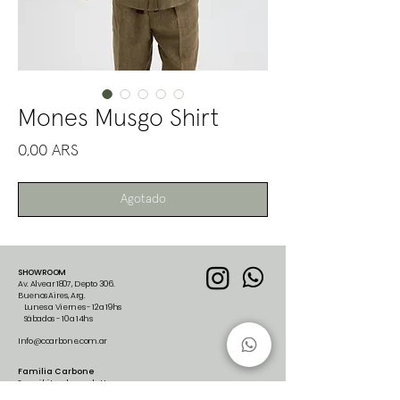
Mones Musgo Shirt
Precio
0,00 ARS
Agotado
SHOWROOM
Av. Alvear 1807, Depto 306.
Buenos Aires, Arg.
Lunes a Viernes - 12 a 19hs
Sábados - 10 a 14hs
Info@ccarbone.com.ar
Familia Carbone
Suscribite al newsletter para
recibir nuestras últimas