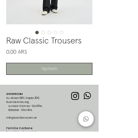
Raw Classic Trousers
Precio
0,00 ARS
Agotado
SHOWROOM
Av. Alvear 1807, Depto 306.
Buenos Aires, Arg.
Lunes a Viernes - 12 a 19hs
Sábados - 10 a 14hs
Info@ccarbone.com.ar
Familia Carbone
Suscribite al newsletter para
recibir nuestras últimas