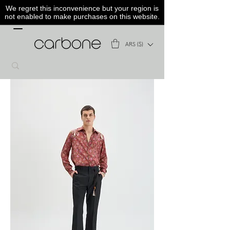
We regret this inconvenience but your region is
not enabled to make purchases on this website.
ARS ($)