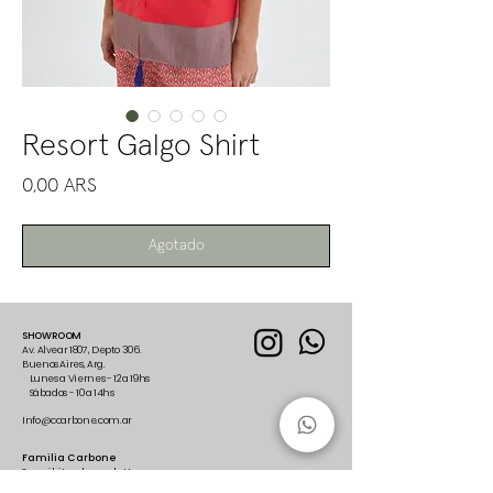
Resort Galgo Shirt
Precio
0,00 ARS
Agotado
SHOWROOM
Av. Alvear 1807, Depto 306.
Buenos Aires, Arg.
Lunes a Viernes - 12 a 19hs
Sábados - 10 a 14hs
Info@ccarbone.com.ar
Familia Carbone
Suscribite al newsletter para
recibir nuestras últimas