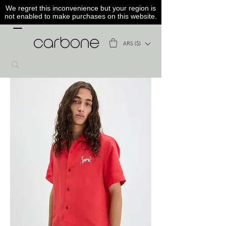
We regret this inconvenience but your region is
not enabled to make purchases on this website.
ARS ($)